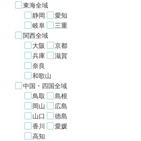
東海全域
静岡
愛知
岐阜
三重
関西全域
大阪
京都
兵庫
滋賀
奈良
和歌山
中国・四国全域
鳥取
島根
岡山
広島
山口
徳島
香川
愛媛
高知