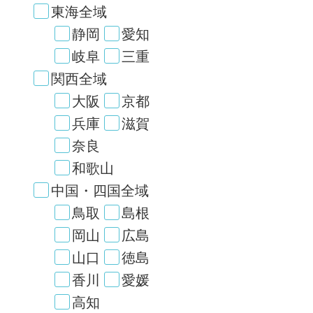
東海全域
静岡
愛知
岐阜
三重
関西全域
大阪
京都
兵庫
滋賀
奈良
和歌山
中国・四国全域
鳥取
島根
岡山
広島
山口
徳島
香川
愛媛
高知