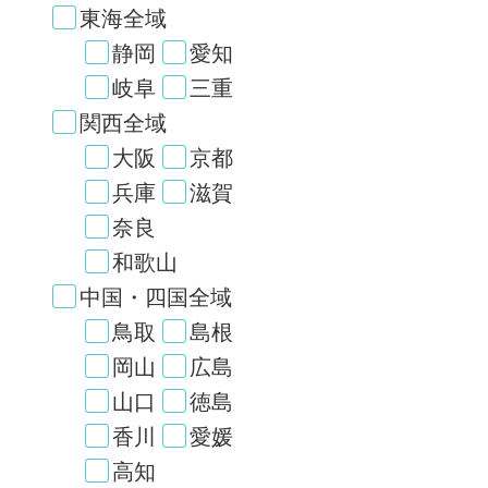
東海全域
静岡
愛知
岐阜
三重
関西全域
大阪
京都
兵庫
滋賀
奈良
和歌山
中国・四国全域
鳥取
島根
岡山
広島
山口
徳島
香川
愛媛
高知