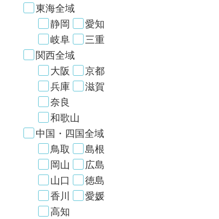
東海全域
静岡
愛知
岐阜
三重
関西全域
大阪
京都
兵庫
滋賀
奈良
和歌山
中国・四国全域
鳥取
島根
岡山
広島
山口
徳島
香川
愛媛
高知