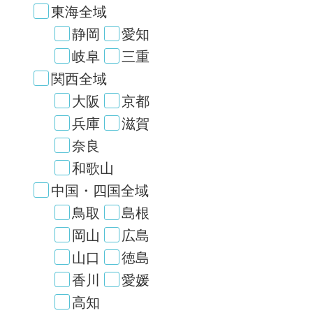
東海全域
静岡
愛知
岐阜
三重
関西全域
大阪
京都
兵庫
滋賀
奈良
和歌山
中国・四国全域
鳥取
島根
岡山
広島
山口
徳島
香川
愛媛
高知